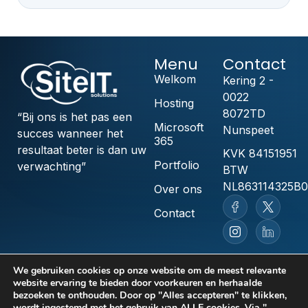
Menu
Contact
Welkom
Kering 2 -
0022
Hosting
8072TD
“Bij ons is het pas een
Microsoft
Nunspeet
succes wanneer het
365
resultaat beter is dan uw
KVK 84151951
Portfolio
verwachting”
BTW
NL863114325B0
Over ons
Contact
We gebruiken cookies op onze website om de meest relevante
Algemene voorwaarden
website ervaring te bieden door voorkeuren en herhaalde
Privacyverklaring
bezoeken te onthouden. Door op "Alles accepteren" te klikken,
Acceptable Use Policy
wordt ingestemd met het gebruik van ALLE cookies. Via "